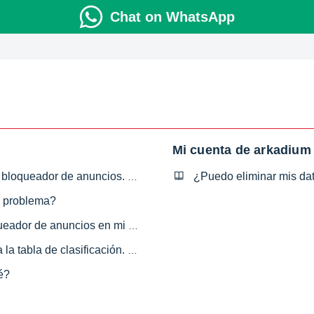
Chat on WhatsApp
Mi cuenta de arkadiu
He recibido un mensaje sobre mi bloqueador de anuncios. ¿Qué debo hacer?
l problema?
¿Cómo puedo desactivar el bloqueador de anuncios en mi navegador?
Mi puntuación no se ha añadido a la tabla de clasificación. ¿Por qué?
é?